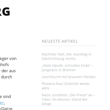
RG
NEUESTE ARTIKEL
Nächster Halt: JVA. Ausstieg in
eger von
Fahrtrichtung rechts
nhofs
„Viele Hände, schnelles Ende“ –
Jungnazis in Bremen
 der aus
 durch
Leuchtturm mit braunen Flecken
Phalanx-Nazi Osterloh weiter
aktiv
Nazis zündeten „Die Friese“ an –
e sind
Täter, Strukturen, Stand der
er
,
Dinge
Glatze