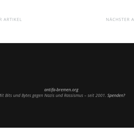
 ARTIKEL
NÄCHSTER A
antifa-bremen.org
it Bits und Bytes gegen Nazis und Rassismus – seit 2001.
Spenden?