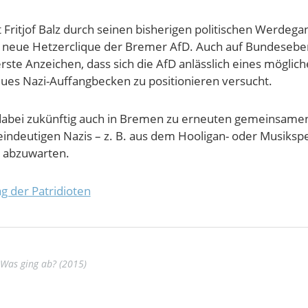
 Fritjof Balz durch seinen bisherigen politischen Werdega
e neue Hetzerclique der Bremer AfD. Auch auf Bundeseb
rste Anzeichen, dass sich die AfD anlässlich eines möglic
eues Nazi-Auffangbecken zu positionieren versucht.
dabei zukünftig auch in Bremen zu erneuten gemeinsame
eindeutigen Nazis – z. B. aus dem Hooligan- oder Musiks
 abzuwarten.
g der Patridioten
Was ging ab? (2015)