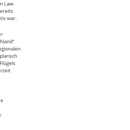
on Law-
ereits
tiv war.
er
hland“
egionalen
plarisch
Flügels
rzeit
l