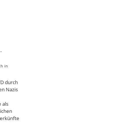
h in
AfD durch
en Nazis
 als
lichen
terkünfte