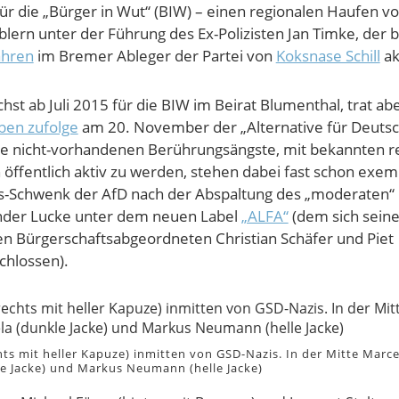
für die „Bürger in Wut“ (BIW) – einen regionalen Haufen v
lern unter der Führung des Ex-Polizisten Jan Timke, der b
ahren
im Bremer Ableger der Partei von
Koksnase Schill
ak
hst ab Juli 2015 für die BIW im Beirat Blumenthal, trat ab
ben zufolge
am 20. November der „Alternative für Deutsc
ine nicht-vorhandenen Berührungsängste, mit bekannten r
h öffentlich aktiv zu werden, stehen dabei fast schon exem
s-Schwenk der AfD nach der Abspaltung des „moderaten“ 
nder Lucke unter dem neuen Label
„ALFA“
(dem sich seine
en Bürgerschaftsabgeordneten Christian Schäfer und Piet
chlossen).
chts mit heller Kapuze) inmitten von GSD-Nazis. In der Mitte Marce
e Jacke) und Markus Neumann (helle Jacke)