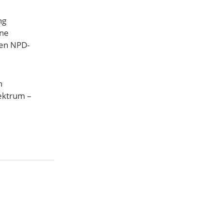
ng
ene
hen NPD-
n
pektrum –