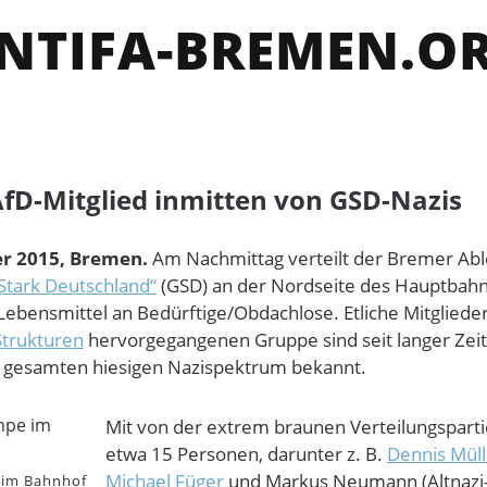
NTIFA-BREMEN.O
fD-Mitglied inmitten von GSD-Nazis
r 2015, Bremen.
Am Nachmittag verteilt der Bremer Abl
tark Deutschland“
(GSD) an der Nordseite des Hauptbah
Lebensmittel an Bedürftige/Obdachlose. Etliche Mitglieder
trukturen
hervorgegangenen Gruppe sind seit langer Zeit
m gesamten hiesigen Nazispektrum bekannt.
Mit von der extrem braunen Verteilungsparti
etwa 15 Personen, darunter z. B.
Dennis Müll
Michael Füger
und Markus Neumann (Altnazi-
 im Bahnhof