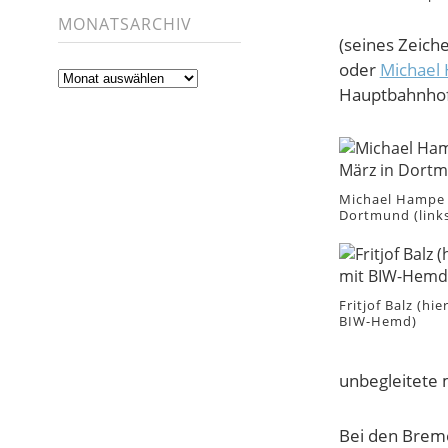
MONATSARCHIV
(seines Zeich
oder
Michael
Monatsarchiv
Hauptbahnhof 
Michael Hampe 
Dortmund (link
Fritjof Balz (hi
BIW-Hemd)
unbegleitete 
Bei den Breme