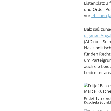
Listenplatz 3 
und-Order-Pöb
vor
etlichen J
Balz saß zunäc
eigenen Anga
(AfD) bei. Se
Nazis politisc
für den Recht
um Parteigrü
auch die beid
Leidreiter ans
Fritjof Balz (re
Kuschela (dunkl