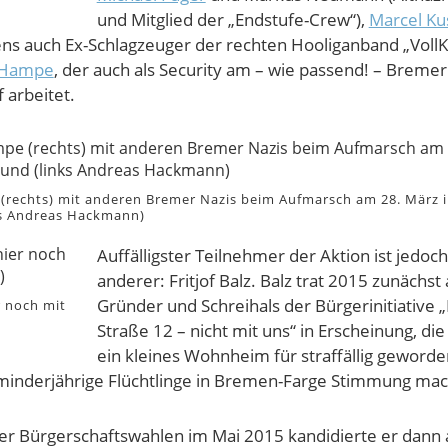
und Mitglied der „Endstufe-Crew“),
Marcel Ku
ens auch Ex-Schlagzeuger der rechten Hooliganband „VollK
 Hampe
, der auch als Security am – wie passend! – Bremer
arbeitet.
(rechts) mit anderen Bremer Nazis beim Aufmarsch am 28. März 
s Andreas Hackmann)
Auffälligster Teilnehmer der Aktion ist jedoch
anderer: Fritjof Balz. Balz trat 2015 zunächst 
Gründer und Schreihals der Bürgerinitiative
er noch mit
Straße 12 – nicht mit uns“ in Erscheinung, di
ein kleines Wohnheim für straffällig geworde
minderjährige Flüchtlinge in Bremen-Farge Stimmung mac
r Bürgerschaftswahlen im Mai 2015 kandidierte er dann 