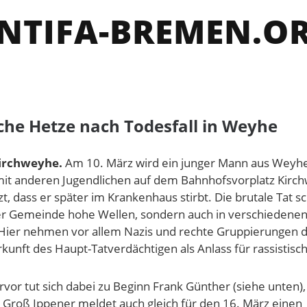
NTIFA-BREMEN.O
sche Hetze nach Todesfall in Weyhe
Kirchweyhe.
Am 10. März wird ein junger Mann aus Weyh
mit anderen Jugendlichen auf dem Bahnhofsvorplatz Kirc
t, dass er später im Krankenhaus stirbt. Die brutale Tat sc
der Gemeinde hohe Wellen, sondern auch in verschiedenen
ier nehmen vor allem Nazis und rechte Gruppierungen di
kunft des Haupt-Tatverdächtigen als Anlass für rassistisc
vor tut sich dabei zu Beginn Frank Günther (siehe unten),
 Groß Ippener meldet auch gleich für den 16. März einen