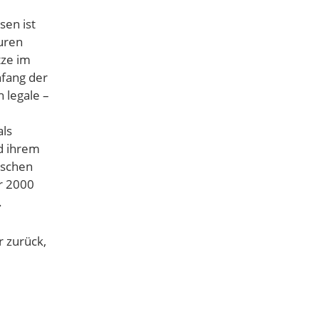
sen ist
turen
tze im
fang der
 legale –
ls
d ihrem
rschen
r 2000
.
r zurück,