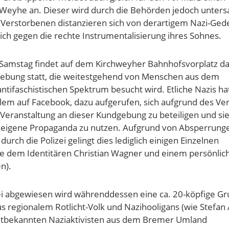
Weyhe an. Dieser wird durch die Behörden jedoch unters
s Verstorbenen distanzieren sich von derartigem Nazi-Ge
ch gegen die rechte Instrumentalisierung ihres Sohnes.
Samstag findet auf dem Kirchweyher Bahnhofsvorplatz da
bung statt, die weitestgehend von Menschen aus dem
antifaschistischen Spektrum besucht wird. Etliche Nazis ha
allem auf Facebook, dazu aufgerufen, sich aufgrund des Ve
 Veranstaltung an dieser Kundgebung zu beteiligen und sie
 eigene Propaganda zu nutzen. Aufgrund von Absperrung
durch die Polizei gelingt dies lediglich einigen Einzelnen
se dem Identitären Christian Wagner und einem persönlic
n).
ei abgewiesen wird währenddessen eine ca. 20-köpfige Gr
s regionalem Rotlicht-Volk und Nazihooligans (wie Stefan 
altbekannten Naziaktivisten aus dem Bremer Umland