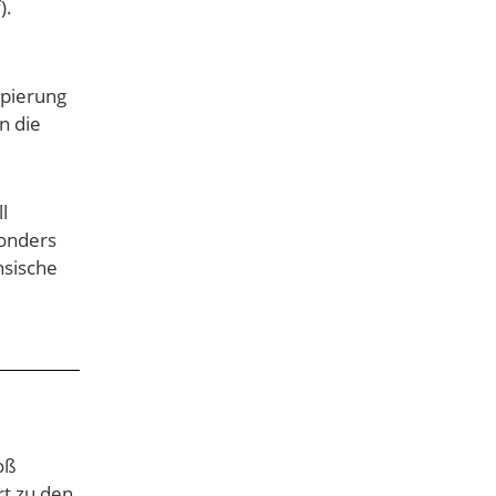
).
ppierung
n die
l
sonders
hsische
oß
t zu den