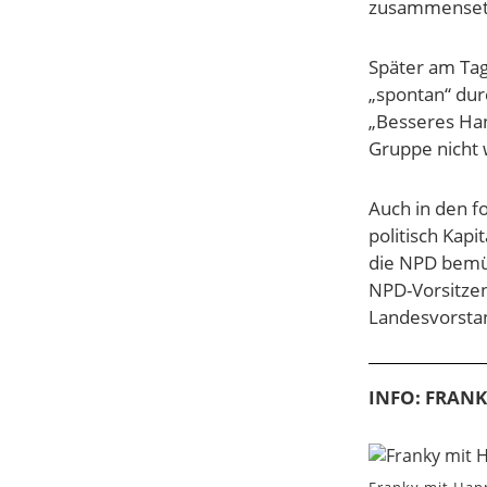
zusammensetzt
Später am Tag
„spontan“ dur
„Besseres Han
Gruppe nicht 
Auch in den f
politisch Kap
die NPD bemüh
NPD-Vorsitzen
Landesvorsta
INFO: FRAN