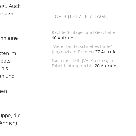
agt. Auch
denken
TOP 3 (LETZTE 7 TAGE)
Rechte Schläger und Geschäfte
nn eine
40 Aufrufe
„Viele Hände, schnelles Ende“ –
Jungnazis in Bremen
37 Aufrufe
tten im
rbots
Nächster Halt: JVA. Ausstieg in
Fahrtrichtung rechts
26 Aufrufe
 als
en und
hen
uppe, die
Ahrlich)