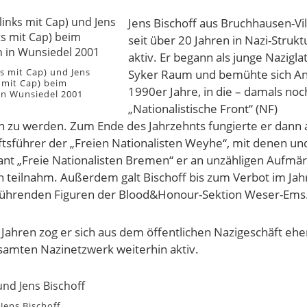
Jens Bischoff aus Bruchhausen-Vil
seit über 20 Jahren in Nazi-Struk
aktiv. Er begann als junge Nazigla
ks mit Cap) und Jens
Syker Raum und bemühte sich An
s mit Cap) beim
1990er Jahre, in die – damals noch
in Wunsiedel 2001
„Nationalistische Front“ (NF)
zu werden. Zum Ende des Jahrzehnts fungierte er dann a
sführer der „Freien Nationalisten Weyhe“, mit denen un
t „Freie Nationalisten Bremen“ er an unzähligen Aufmä
 teilnahm. Außerdem galt Bischoff bis zum Verbot im Jah
 führenden Figuren der Blood&Honour-Sektion Weser-Ems
 Jahren zog er sich aus dem öffentlichen Nazigeschäft ehe
esamten Nazinetzwerk weiterhin aktiv.
Jens Bischoff