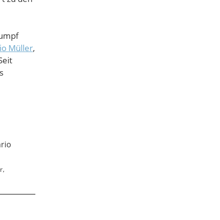
sumpf
io Müller
,
Seit
s
r,