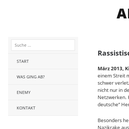
A
Rassisti
START
März 2013, 
einem Streit 
WAS GING AB?
schwer verletz
nicht nur in 
ENEMY
Netzwerken. H
deutsche“ Her
KONTAKT
Besonders her
Nazikrake aus