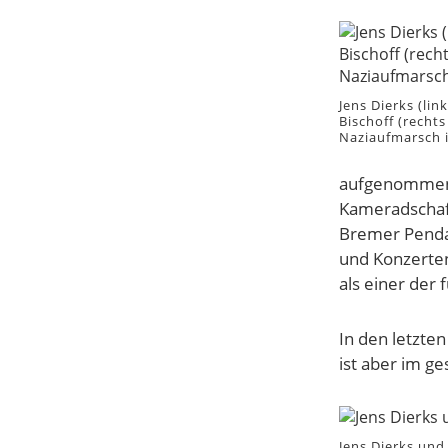
Jens Dierks (lin
Bischoff (recht
Naziaufmarsch 
aufgenommen 
Kameradschaft
Bremer Pendan
und Konzerten
als einer der
In den letzten
ist aber im g
Jens Dierks und 