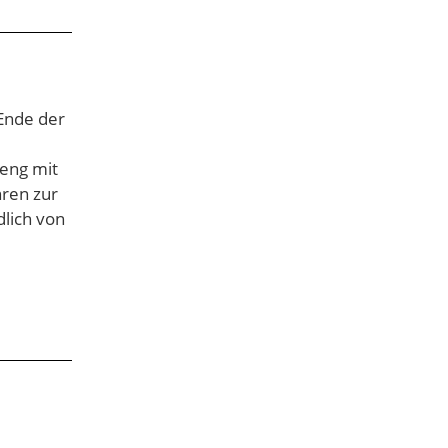
 Ende der
eng mit
hren zur
dlich von