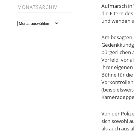
Aufmarsch in 
MONATSARCHIV
die Eltern de
und wenden si
Monatsarchiv
Am besagten 
Gedenkkundge
bürgerlichen 
Vorfeld, vor 
ihrer eigenen
Bühne für die
Vorkontrollen 
(beispielswei
Kameradeppe
Von der Poliz
sich sowohl au
als auch aus 