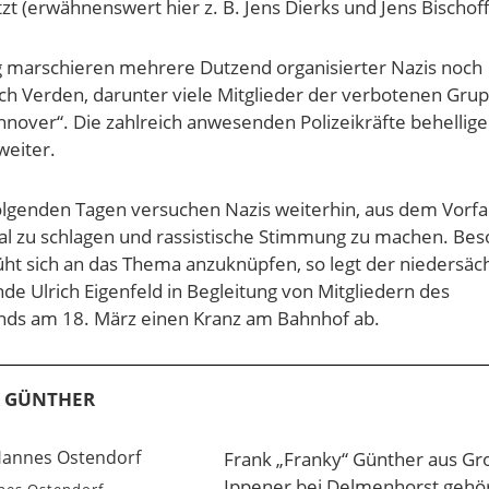
 (erwähnenswert hier z. B. Jens Dierks und Jens Bischoff
 marschieren mehrere Dutzend organisierter Nazis noch
ch Verden, darunter viele Mitglieder der verbotenen Gru
nover“. Die zahlreich anwesenden Polizeikräfte behellige
weiter.
olgenden Tagen versuchen Nazis weiterhin, aus dem Vorfal
ital zu schlagen und rassistische Stimmung zu machen. Be
t sich an das Thema anzuknüpfen, so legt der niedersäc
de Ulrich Eigenfeld in Begleitung von Mitgliedern des
nds am 18. März einen Kranz am Bahnhof ab.
K GÜNTHER
Frank „Franky“ Günther aus Gr
Ippener bei Delmenhorst gehör