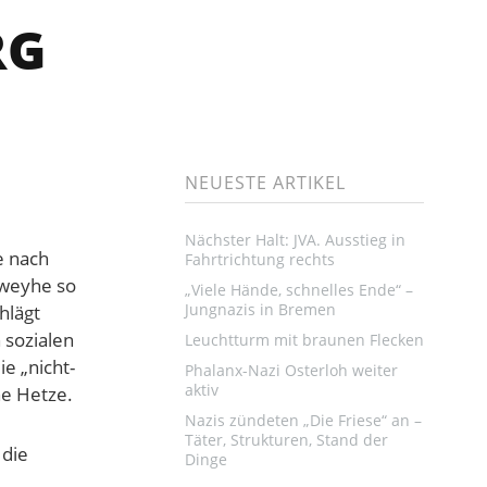
RG
NEUESTE ARTIKEL
Nächster Halt: JVA. Ausstieg in
e nach
Fahrtrichtung rechts
hweyhe so
„Viele Hände, schnelles Ende“ –
Jungnazis in Bremen
hlägt
 sozialen
Leuchtturm mit braunen Flecken
e „nicht-
Phalanx-Nazi Osterloh weiter
aktiv
he Hetze.
Nazis zündeten „Die Friese“ an –
Täter, Strukturen, Stand der
 die
Dinge