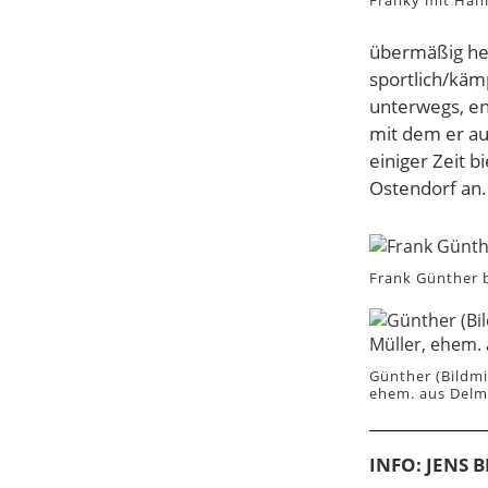
Franky mit Han
übermäßig hell
sportlich/käm
unterwegs, en
mit dem er a
einiger Zeit 
Ostendorf an.
Frank Günther b
Günther (Bildmi
ehem. aus Delm
INFO: JENS 