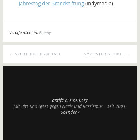
Jahrestag der Brandstiftung
(indymedia)
Veröffentlicht in:
Enemy
← VORHERIGER ARTIKEL
NÄCHSTER ARTIKEL →
antifa-bremen.org
Mit Bits und Bytes gegen Nazis und Rassismus – seit 2001.
Spenden?