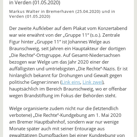
Markus Walter in Bremerhaven (25.04.2020) und in
Verden (01.05.2020)
Der zweite Aufkleber auf dem Plakat vom Konzertabend
war wie erwähnt von der „Gruppe 11“ (s.o.). Zentrale
Figur hinter „Gruppe 11“ ist Johannes Welge aus
Braunschweig, seit Jahren ein Hauptakteur der dortigen
„Die Rechte“-Ortsgruppe. Auf Gesamt-Niedersachsen
bezogen war Welge um das Jahr 2020 einer der
auffälligsten und umtriebigsten „Die Rechte“-Nazis. Er ist
hinlänglich bekannt für Drohungen und Gewalt gegen
politische Gegner:innen (
Link eins
,
Link zwei
),
hauptsächlich im Bereich Braunschweig, wo er offenbar
wegen Brandstiftung im Fokus der Behörden steht.
Welge organisierte zudem nicht nur die (letztendlich
verbotene) „Die Rechte“-Kundgebung am 1. Mai 2020
am Bremer Hauptbahnhof, sondern war nur wenige
Monate später auch mit seiner Entourage aus
gewalttätigen Dumpfbacken bei einer Kundgebung von