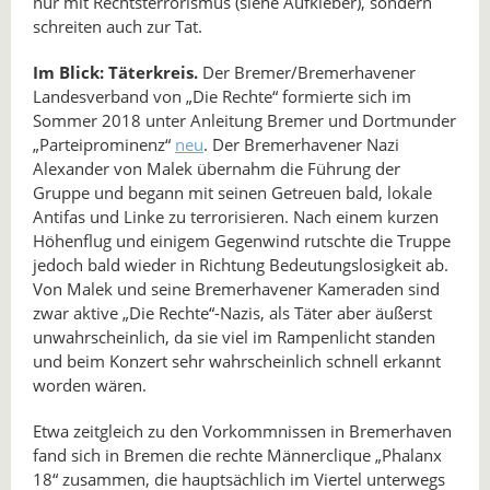
nur mit Rechtsterrorismus (siehe Aufkleber), sondern
schreiten auch zur Tat.
Im Blick: Täterkreis.
Der Bremer/Bremerhavener
Landesverband von „Die Rechte“ formierte sich im
Sommer 2018 unter Anleitung Bremer und Dortmunder
„Parteiprominenz“
neu
. Der Bremerhavener Nazi
Alexander von Malek übernahm die Führung der
Gruppe und begann mit seinen Getreuen bald, lokale
Antifas und Linke zu terrorisieren. Nach einem kurzen
Höhenflug und einigem Gegenwind rutschte die Truppe
jedoch bald wieder in Richtung Bedeutungslosigkeit ab.
Von Malek und seine Bremerhavener Kameraden sind
zwar aktive „Die Rechte“-Nazis, als Täter aber äußerst
unwahrscheinlich, da sie viel im Rampenlicht standen
und beim Konzert sehr wahrscheinlich schnell erkannt
worden wären.
Etwa zeitgleich zu den Vorkommnissen in Bremerhaven
fand sich in Bremen die rechte Männerclique „Phalanx
18“ zusammen, die hauptsächlich im Viertel unterwegs