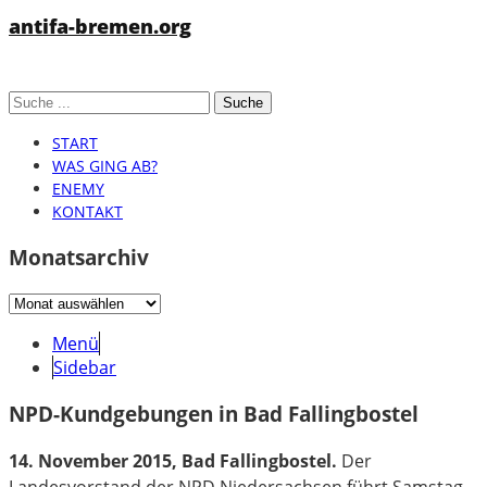
antifa-bremen.org
START
WAS GING AB?
ENEMY
KONTAKT
Monatsarchiv
Monatsarchiv
Menü
Sidebar
NPD-Kundgebungen in Bad Fallingbostel
14. November 2015, Bad Fallingbostel.
Der
Landesvorstand der NPD Niedersachsen führt Samstag