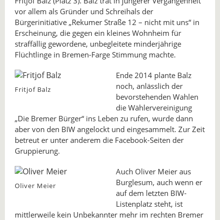
Fritjof Balz (Platz 3). Balz trat in jüngerer Vergangenheit
vor allem als Gründer und Schreihals der
Bürgerinitiative „Rekumer Straße 12 – nicht mit uns“ in
Erscheinung, die gegen ein kleines Wohnheim für
straffällig gewordene, unbegleitete minderjährige
Flüchtlinge in Bremen-Farge Stimmung machte.
Ende 2014 plante Balz
noch, anlässlich der
Fritjof Balz
bevorstehenden Wahlen
die Wählervereinigung
„Die Bremer Bürger“ ins Leben zu rufen, wurde dann
aber von den BIW angelockt und eingesammelt. Zur Zeit
betreut er unter anderem die Facebook-Seiten der
Gruppierung.
Auch Oliver Meier aus
Burglesum, auch wenn er
Oliver Meier
auf dem letzten BIW-
Listenplatz steht, ist
mittlerweile kein Unbekannter mehr im rechten Bremer