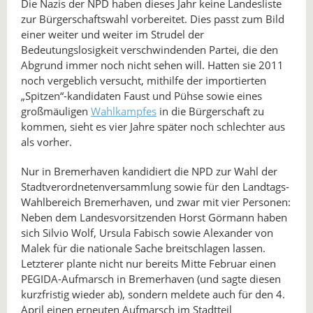
Die Nazis der NPD haben dieses Jahr keine Landesliste
zur Bürgerschaftswahl vorbereitet. Dies passt zum Bild
einer weiter und weiter im Strudel der
Bedeutungslosigkeit verschwindenden Partei, die den
Abgrund immer noch nicht sehen will. Hatten sie 2011
noch vergeblich versucht, mithilfe der importierten
„Spitzen“-kandidaten Faust und Pühse sowie eines
großmäuligen
Wahlkampfes
in die Bürgerschaft zu
kommen, sieht es vier Jahre später noch schlechter aus
als vorher.
Nur in Bremerhaven kandidiert die NPD zur Wahl der
Stadtverordnetenversammlung sowie für den Landtags-
Wahlbereich Bremerhaven, und zwar mit vier Personen:
Neben dem Landesvorsitzenden Horst Görmann haben
sich Silvio Wolf, Ursula Fabisch sowie Alexander von
Malek für die nationale Sache breitschlagen lassen.
Letzterer plante nicht nur bereits Mitte Februar einen
PEGIDA-Aufmarsch in Bremerhaven (und sagte diesen
kurzfristig wieder ab), sondern meldete auch für den 4.
April einen erneuten Aufmarsch im Stadtteil