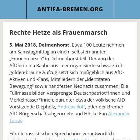
ANTIFA-BREMEN.ORG
Rechte Hetze als Frauenmarsch
5. Mai 2018, Delmenhorst.
Etwa 100 Leute nehmen
am Samstagmittag an einem selbsternannten
„Frauenmarsch“ in Delmenhorst teil. Der von der
AfDlerin Ina Raabe aus Leer organisierte schwarz-rot-
golden-braune Aufzug setzt sich maßgeblich aus AfD-
Aktiven und -Fans, Mitgliedern der „Identitäten
Bewegung“ sowie handfesten Neonazis zusammen. Die
Füllmasse bilden versprengte Deutschpatriot*innen und
Merkelhasser*innen, darunter etwa der völkische AfD-
Vorsitzende Diepholz,
Andreas Iloff
, oder der Bremer
AfD-Bürgerschaftsabgeornete und Höcke-Fan
Alexander
Tassis
.
Für die rassistischen Sprechchöre verantwortlich