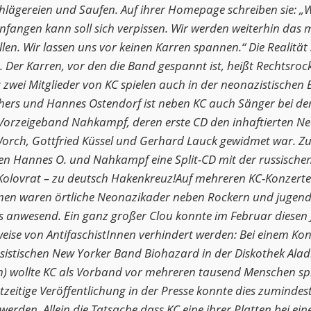
chlägereien und Saufen. Auf ihrer Homepage schreiben sie: „
anfangen kann soll sich verpissen. Wir werden weiterhin das
len. Wir lassen uns vor keinen Karren spannen.“ Die Realität 
 Der Karren, vor den die Band gespannt ist, heißt Rechtsrock
 zwei Mitglieder von KC spielen auch in der neonazistischen
hers und Hannes Ostendorf ist neben KC auch Sänger bei de
orzeigeband Nahkampf, deren erste CD den inhaftierten Ne
Worch, Gottfried Küssel und Gerhard Lauck gewidmet war. Zu
en Hannes O. und Nahkampf eine Split-CD mit der russische
olovrat – zu deutsch Hakenkreuz!Auf mehreren KC-Konzert
n waren örtliche Neonazikader neben Rockern und jugend
s anwesend. Ein ganz großer Clou konnte im Februar diesen 
eise von AntifaschistInnen verhindert werden: Bei einem Kon
ssistischen New Yorker Band Biohazard in der Diskothek Alad
) wollte KC als Vorband vor mehreren tausend Menschen spi
zeitige Veröffentlichung in der Presse konnte dies zumindes
werden. Allein die Tatsache dass KC eine ihrer Platten bei ei