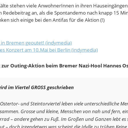
 Kälte stehen viele AnwohnerInnen in ihren Hauseingänge
n Redebeitrag an, als die Spontandemo nach knapp 15 Mi
ken sich einige bei den Antifas für die Aktion (!)
 in Bremen geoutet! (indymedia)
es Konzert am 10.Mai bei Berlin (indymedia)
t zur Outing-Aktion beim Bremer Nazi-Hool Hannes O
ird im Viertel GROSS geschrieben
stertor- und Steintorviertel leben viele unterschiedliche M
zusammen. Grosse und kleine, Menschen von nah und fern, ein
rrad – andere gehen zu Fuß. Im Großen und Ganzen lebt es 
ut – doch irgendetwas was scheint die Idylle zu trüben.Keine