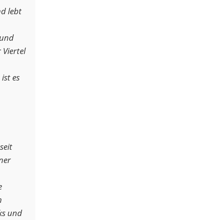
d lebt
 und
 Viertel
ist es
seit
ner
e
n
ks und