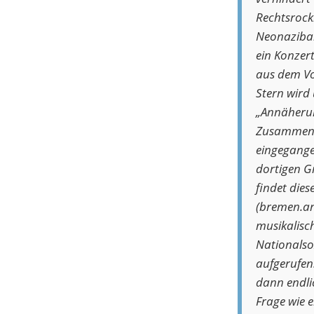
Rechtsrockl
Neonaziban
ein Konzer
aus dem Vo
Stern wird 
„Annäherun
Zusammenha
eingegange
dortigen G
findet dies
(bremen.an
musikalisc
Nationalso
aufgerufen
dann endli
Frage wie 