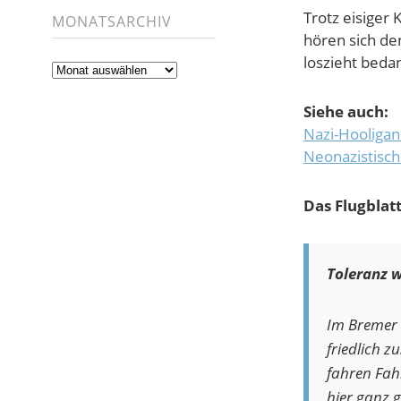
Trotz eisiger
MONATSARCHIV
hören sich de
loszieht bedan
Monatsarchiv
Siehe auch:
Nazi-Hooligan
Neonazistisch
Das Flugblat
Toleranz w
Im Bremer O
friedlich 
fahren Fah
hier ganz g