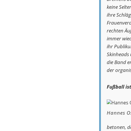
keine Selte
ihre Schlä
Frauenverac
rechten Äu
immer wiede
ihr Publik
Skinheads 
die Band er
der organi
Fußball ist
Hannes O
betonen, da