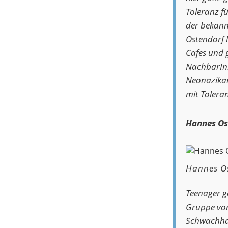
Toleranz fü
der bekann
Ostendorf l
Cafes und g
NachbarInn
Neonazikarr
mit Toleran
Hannes Os
Hannes O
Teenager g
Gruppe von 
Schwachhau