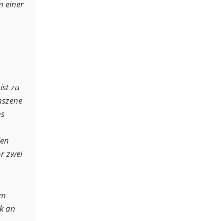
m einer
ist zu
nszene
ns
len
r zwei
am
ik an