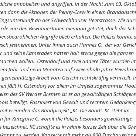
ndliche anpöbelten und angriffen. In der Nacht zum 03. Okto
lten dann die Aktionen der Penny-Crew in einem Brandansch
tlingsunterkunft an der Schwachhauser Heerstrasse. Wie dur
de von den BewohnerInnen niemand getötet, doch der Sch
bensbedrohlichen Angriffe blieb erhalten. Die Polizei konnte
rasch festnehmen. Unter ihnen auch Hannes O., der vor Geric
er und seine Kameraden hätten halt etwas gegen die ganzen
machen wollen…Ostendorf und zwei andere Täter wurden i
nem Jahr und neun Monaten auf zweieinhalb Jahre Bewähru
gemeinnützige Arbeit vom Gericht rechtskräftig verurteilt. I
hren fällt H. Ostendorf vor allem im Umfeld sogenannter Hool
ielen des SV Werder Bremen ist er an gewalttätigen Schlägere
ols beteiligt. Fasziniert von Gewalt und rechtem Gedankeng
 mit Freunden das Bandprojekt „KC-Die Band“. KC steht im
für Kategorie C, womit die Polizei besonders gewalttätige
 bezeichnet. KC schaffte es in relativ kurzer Zeit über die Gr
kannt zu werden, Konzerte mit mehr als 800 ZuschauerInne