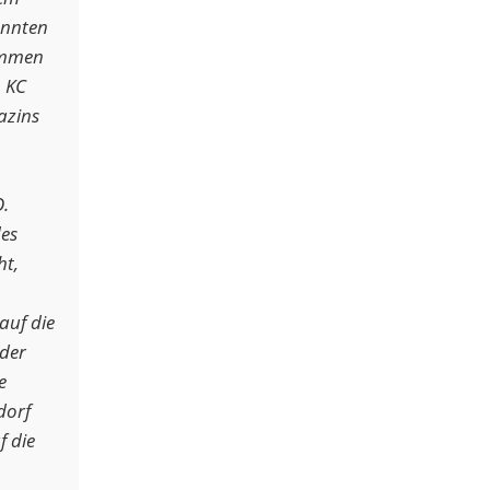
annten
ammen
m KC
azins
.
es
ht,
auf die
 der
e
dorf
f die