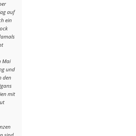
ber
lag auf
ch ein
ock
 damals
ht
m Mai
ng und
n den
igans
ien mit
ut
enzen
n sind