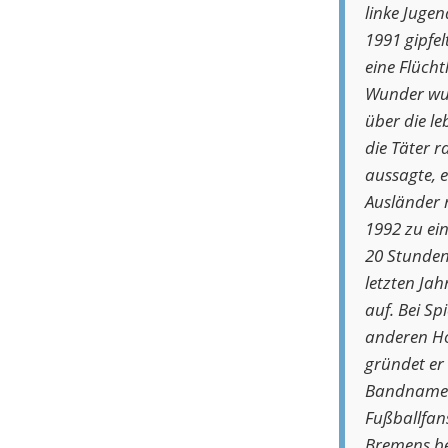
linke Juge
1991 gipfe
eine Flüch
Wunder wur
über die le
die Täter 
aussagte, 
Ausländer 
1992 zu ei
20 Stunden 
letzten Ja
auf. Bei Sp
anderen Ho
gründet er
Bandnamen 
Fußballfans
Bremens be