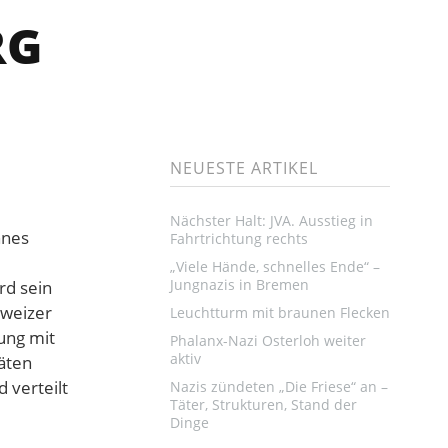
RG
NEUESTE ARTIKEL
Nächster Halt: JVA. Ausstieg in
nnes
Fahrtrichtung rechts
„Viele Hände, schnelles Ende“ –
Jungnazis in Bremen
rd sein
hweizer
Leuchtturm mit braunen Flecken
ung mit
Phalanx-Nazi Osterloh weiter
aktiv
äten
 verteilt
Nazis zündeten „Die Friese“ an –
Täter, Strukturen, Stand der
Dinge