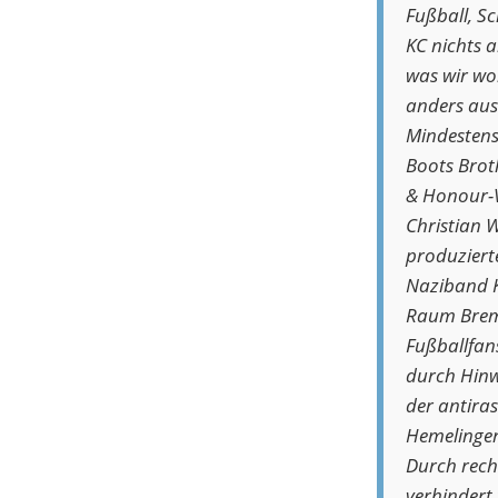
Fußball, S
KC nichts 
was wir wol
anders aus.
Mindestens
Boots Brot
& Honour-V
Christian 
produziert
Naziband K
Raum Breme
Fußballfan
durch Hinw
der antira
Hemelingen
Durch recht
verhindert 