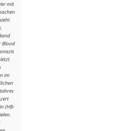
Wer mit
 machen
sieht
.
 Band
r Blood
onazis
letzt
n
en im
lichen
Jahres
zert
in (HB-
elen.
t
nem