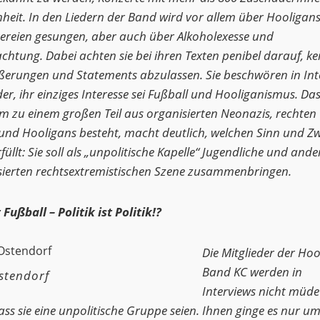
nheit. In den Liedern der Band wird vor allem über Hooligan
gereien gesungen, aber auch über Alkoholexesse und
htung. Dabei achten sie bei ihren Texten penibel darauf, ke
ßerungen und Statements abzulassen. Sie beschwören in Int
r, ihr einziges Interesse sei Fußball und Hooliganismus. Da
um zu einem großen Teil aus organisierten Neonazis, rechten
und Hooligans besteht, macht deutlich, welchen Sinn und Z
füllt: Sie soll als „unpolitische Kapelle“ Jugendliche und ande
sierten rechtsextremistischen Szene zusammenbringen.
 Fußball – Politik ist Politik!?
Die Mitglieder der Hoo
Band KC werden in
stendorf
Interviews nicht müde
ss sie eine unpolitische Gruppe seien. Ihnen ginge es nur u