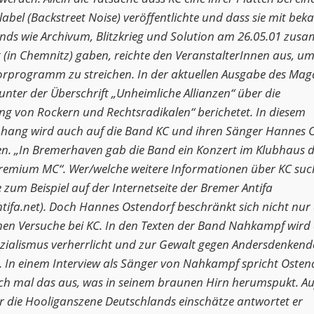
abel (Backstreet Noise) veröffentlichte und dass sie mit bek
ds wie Archivum, Blitzkrieg und Solution am 26.05.01 zus
t (in Chemnitz) gaben, reichte den VeranstalterInnen aus, u
rprogramm zu streichen. In der aktuellen Ausgabe des Mag
unter der Überschrift „Unheimliche Allianzen“ über die
g von Rockern und Rechtsradikalen“ berichetet. In diesem
ng wird auch auf die Band KC und ihren Sänger Hannes O
n. „In Bremerhaven gab die Band ein Konzert im Klubhaus d
remium MC“. Wer/welche weitere Informationen über KC suc
e zum Beispiel auf der Internetseite der Bremer Antifa
tifa.net). Doch Hannes Ostendorf beschränkt sich nicht nur 
hen Versuche bei KC. In den Texten der Band Nahkampf wird
zialismus verherrlicht und zur Gewalt gegen Andersdenkend
. In einem Interview als Sänger von Nahkampf spricht Osten
ch mal das aus, was in seinem braunen Hirn herumspukt. Au
er die Hooliganszene Deutschlands einschätze antwortet er