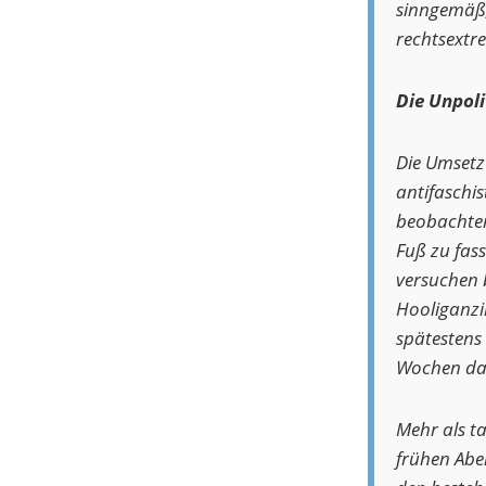
sinngemäß, 
rechtsextr
Die Unpoli
Die Umsetz
antifaschi
beobachten
Fuß zu fass
versuchen b
Hooliganzir
spätestens
Wochen da
Mehr als t
frühen Aben