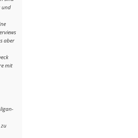
s und
ine
erviews
ss aber
weck
re mit
ligan-
 zu
m