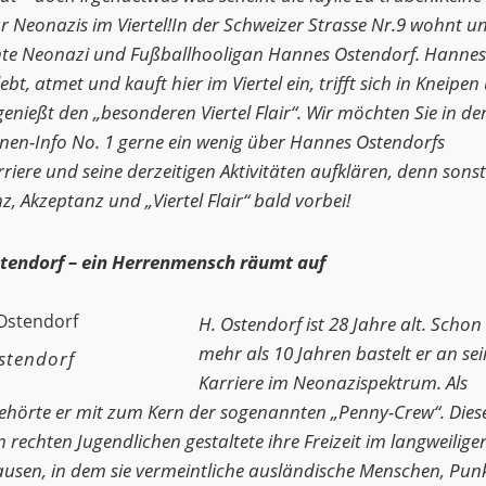
r Neonazis im Viertel!In der Schweizer Strasse Nr.9 wohnt un
te Neonazi und Fußballhooligan Hannes Ostendorf. Hannes
ebt, atmet und kauft hier im Viertel ein, trifft sich in Kneipen
enießt den „besonderen Viertel Flair“. Wir möchten Sie in der
en-Info No. 1 gerne ein wenig über Hannes Ostendorfs
iere und seine derzeitigen Aktivitäten aufklären, denn sonst 
z, Akzeptanz und „Viertel Flair“ bald vorbei!
tendorf – ein Herrenmensch räumt auf
H. Ostendorf ist 28 Jahre alt. Schon 
mehr als 10 Jahren bastelt er an sei
stendorf
Karriere im Neonazispektrum. Als
ehörte er mit zum Kern der sogenannten „Penny-Crew“. Dies
rechten Jugendlichen gestaltete ihre Freizeit im langweilige
sen, in dem sie vermeintliche ausländische Menschen, Pun