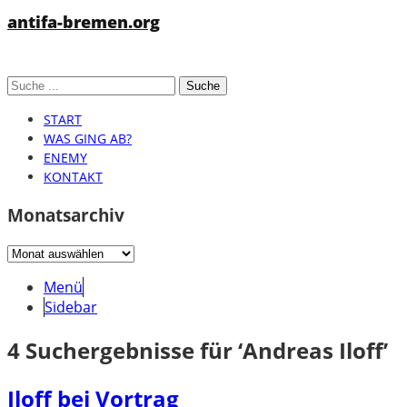
antifa-bremen.org
START
WAS GING AB?
ENEMY
KONTAKT
Monatsarchiv
Monatsarchiv
Menü
Sidebar
4 Suchergebnisse für
‘
Andreas Iloff
’
Iloff bei Vortrag