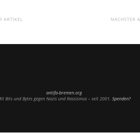
 ARTIKEL
NÄCHSTER A
antifa-bremen.org
it Bits und Bytes gegen Nazis und Rassismus – seit 2001.
Spenden?