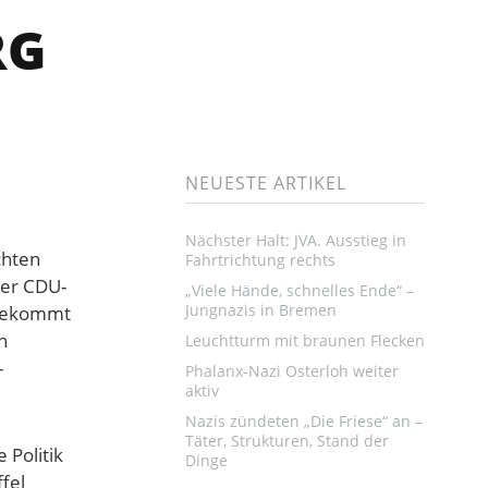
RG
NEUESTE ARTIKEL
Nächster Halt: JVA. Ausstieg in
chten
Fahrtrichtung rechts
er CDU-
„Viele Hände, schnelles Ende“ –
Jungnazis in Bremen
 bekommt
h
Leuchtturm mit braunen Flecken
-
Phalanx-Nazi Osterloh weiter
aktiv
Nazis zündeten „Die Friese“ an –
Täter, Strukturen, Stand der
 Politik
Dinge
fel