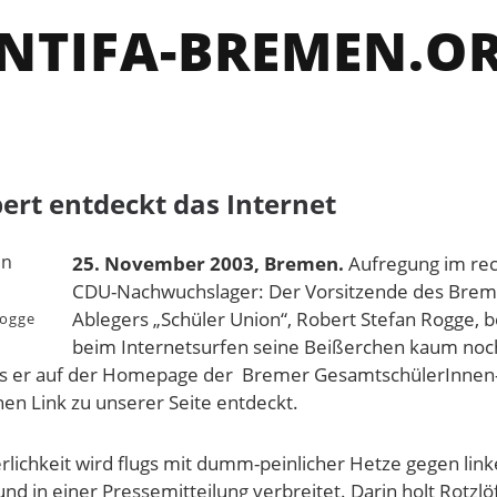
NTIFA-BREMEN.O
ert entdeckt das Internet
25. November 2003, Bremen.
Aufregung im re
CDU-Nachwuchslager: Der Vorsitzende des Brem
Ablegers „Schüler Union“, Robert Stefan Rogge,
Rogge
beim Internetsurfen seine Beißerchen kaum noc
s er auf der Homepage der Bremer GesamtschülerInnen
nen Link zu unserer Seite entdeckt.
lichkeit wird flugs mit dumm-peinlicher Hetze gegen linke
nd in einer Pressemitteilung verbreitet. Darin holt Rotzlöf