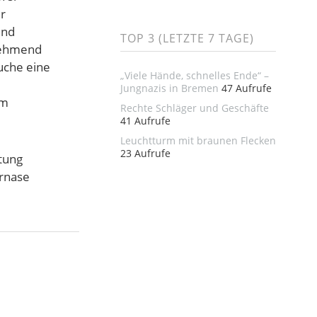
r
und
TOP 3 (LETZTE 7 TAGE)
unehmend
auche eine
„Viele Hände, schnelles Ende“ –
Jungnazis in Bremen
47 Aufrufe
im
Rechte Schläger und Geschäfte
41 Aufrufe
Leuchtturm mit braunen Flecken
23 Aufrufe
tung
ürnase