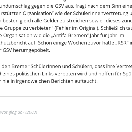
ndumschlag gegen die GSV aus, fragt nach dem Sinn eine
terstützten Organisation“ wie der SchülerInnenvertretung 
am besten gleich alle Gelder zu streichen sowie „dieses z
te Gruppe zu verbieten“ (Fehler im Original). Schließlich t
 Organisation wie die „Antifa-Bremen“ Jahr für Jahr im
hutzbericht auf. Schon einige Wochen zuvor hatte „RSR“ 
r GSV herumgepöbelt.
den Bremer SchülerInnen und Schülern, dass ihre Vertre
d eines politischen Links verboten wird und hoffen für Sp
r nie in irgendwelchen Berichten auftaucht.
Was ging ab? (2003)