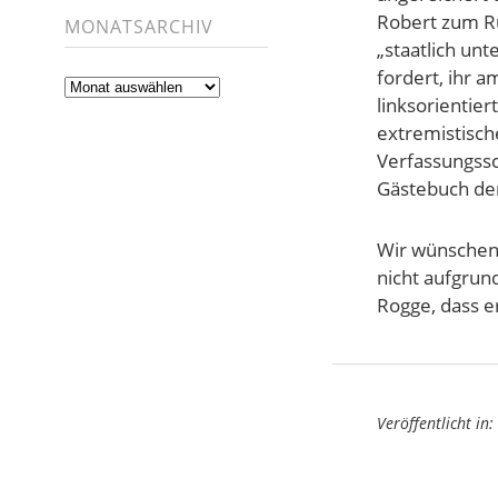
Robert zum Ru
MONATSARCHIV
„staatlich un
fordert, ihr 
Monatsarchiv
linksorientier
extremistische
Verfassungssc
Gästebuch de
Wir wünschen 
nicht aufgrun
Rogge, dass e
Veröffentlicht in: