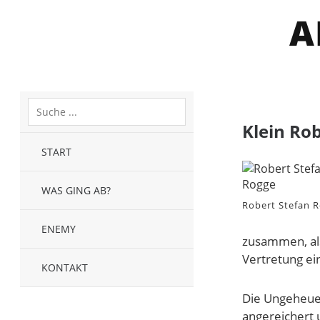
A
Klein Rob
START
WAS GING AB?
Robert Stefan 
ENEMY
zusammen, al
Vertretung ei
KONTAKT
Die Ungeheuer
angereichert u