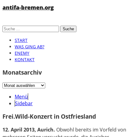
antifa-bremen.org
START
WAS GING AB?
ENEMY
KONTAKT
Monatsarchiv
Monatsarchiv
Menü
Sidebar
Frei.Wild-Konzert in Ostfriesland
12. April 2013, Aurich.
Obwohl bereits im Vorfeld von
mehreren Seiten versucht wurde, die Auricher