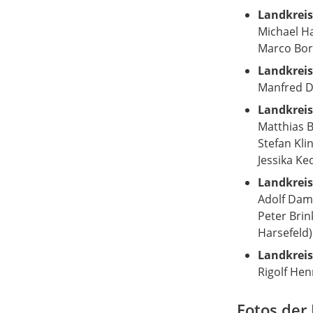
Landkreis
Michael H
Marco Bor
Landkrei
Manfred D
Landkreis 
Matthias B
Stefan Kli
Jessika Ke
Landkreis
Adolf Dam
Peter Bri
Harsefeld)
Landkreis
Rigolf Hen
Fotos der