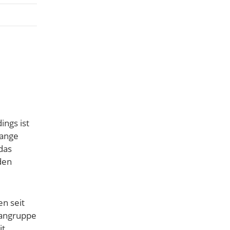
ings ist
lange
das
den
en seit
gangruppe
it