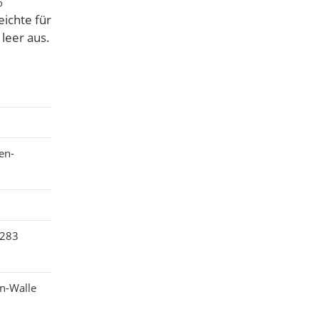
%
ichte für
leer aus.
en-
7283
n-Walle