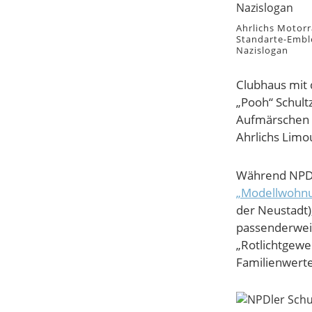
Ahrlichs Motor
Standarte-Emb
Nazislogan
Clubhaus mit
„Pooh“ Schult
Aufmärschen f
Ahrlichs Limo
Während NPD-K
„Modellwohn
der Neustadt)
passenderweis
„Rotlichtgewe
Familienwerte