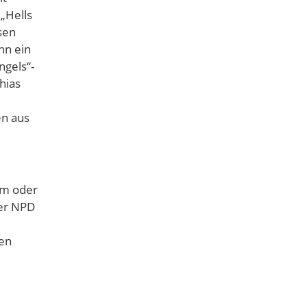
„Hells
sen
hn ein
ngels“-
hias
en aus
rm oder
ner NPD
hen