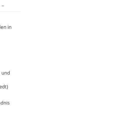
–
en in
n und
edt)
ndnis