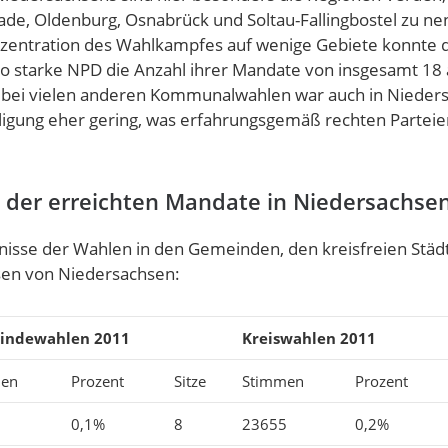
ade, Oldenburg, Osnabrück und Soltau-Fallingbostel zu ne
zentration des Wahlkampfes auf wenige Gebiete konnte 
 so starke NPD die Anzahl ihrer Mandate von insgesamt 18 
 bei vielen anderen Kommunalwahlen war auch in Nieder
ligung eher gering, was erfahrungsgemäß rechten Parteie
g der erreichten Mandate in Niedersachse
sse der Wahlen in den Gemeinden, den kreisfreien Städ
sen von Niedersachsen:
indewahlen 2011
Kreiswahlen 2011
en
Prozent
Sitze
Stimmen
Prozent
0,1%
8
23655
0,2%