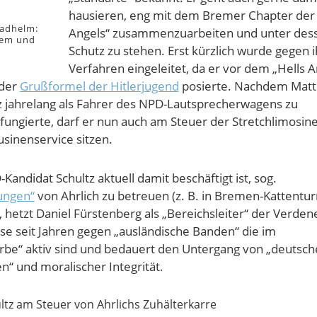
hausieren, eng mit dem Bremer Chapter der 
radhelm:
Angels“ zusammenzuarbeiten und unter des
lem und
Schutz zu stehen. Erst kürzlich wurde gegen i
Verfahren eingeleitet, da er vor dem „Hells A
 der
Grußformel der Hitlerjugend
posierte. Nachdem Matt
z jahrelang als Fahrer des NPD-Lautsprecherwagens zu
ungierte, darf er nun auch am Steuer der Stretchlimosin
usinenservice sitzen.
andidat Schultz aktuell damit beschäftigt ist, sog.
ungen“
von Ahrlich zu betreuen (z. B. in Bremen-Kattentu
, hetzt Daniel Fürstenberg als „Bereichsleiter“ der Verde
e seit Jahren gegen „ausländische Banden“ die im
rbe“ aktiv sind und bedauert den Untergang von „deutsc
n“ und moralischer Integrität.