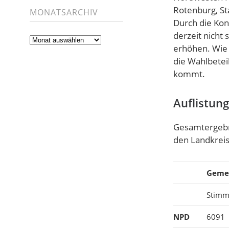
Rotenburg, St
MONATSARCHIV
Durch die Kon
derzeit nicht
Monatsarchiv
erhöhen. Wie
die Wahlbetei
kommt.
Auflistun
Gesamtergebni
den Landkrei
Geme
Stimm
NPD
6091