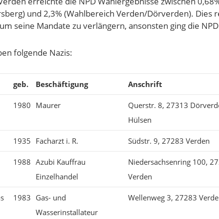
Verden erreichte die NPD Wahlergebnisse zwischen 0,68
rsberg) und 2,3% (Wahlbereich Verden/Dörverden). Dies re
 um seine Mandate zu verlängern, ansonsten ging die NPD 
ben folgende Nazis:
geb.
Beschäftigung
Anschrift
1980
Maurer
Querstr. 8, 27313 Dörverd
Hülsen
1935
Facharzt i. R.
Südstr. 9, 27283 Verden
1988
Azubi Kauffrau
Niedersachsenring 100, 2
Einzelhandel
Verden
as
1983
Gas- und
Wellenweg 3, 27283 Verde
Wasserinstallateur