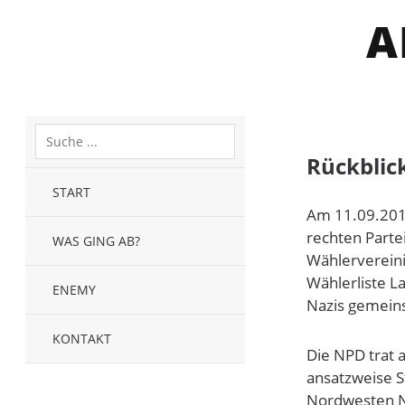
A
Rückblic
START
Am 11.09.201
rechten Parte
WAS GING AB?
Wählervereini
Wählerliste L
ENEMY
Nazis gemein
KONTAKT
Die NPD trat 
ansatzweise S
Nordwesten Ni