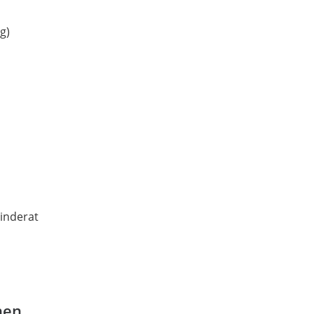
g)
inderat
nen