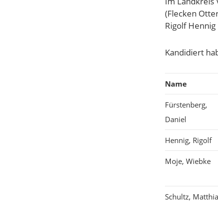
Im Landkreis 
(Flecken Otte
Rigolf Hennig
Kandidiert ha
Name
Fürstenberg,
Daniel
Hennig, Rigolf
Moje, Wiebke
Schultz, Matthi