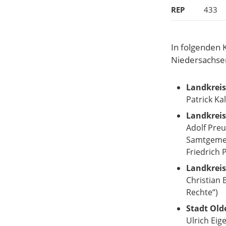
REP
433
In folgenden 
Niedersachsen
Landkreis
Patrick Ka
Landkreis
Adolf Pre
Samtgemei
Friedrich 
Landkreis
Christian 
Rechte“)
Stadt Old
Ulrich Eig