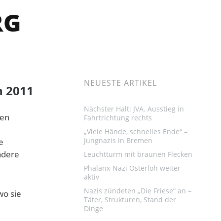
RG
NEUESTE ARTIKEL
n 2011
Nächster Halt: JVA. Ausstieg in
den
Fahrtrichtung rechts
„Viele Hände, schnelles Ende“ –
Jungnazis in Bremen
e
ndere
Leuchtturm mit braunen Flecken
Phalanx-Nazi Osterloh weiter
aktiv
Nazis zündeten „Die Friese“ an –
wo sie
Täter, Strukturen, Stand der
Dinge