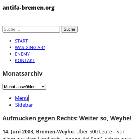
antifa-bremen.org
START
WAS GING AB?
ENEMY
KONTAKT
Monatsarchiv
Monatsarchiv
Menü
Sidebar
Aufmucken gegen Rechts: Weiter so, Weyhe!
14. Juni 2003, Bremen-Weyhe.
Über 500 Leute – vor
allem aus dem Landkreis – haben viel Spaß, sehen gute