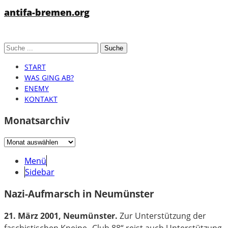
antifa-bremen.org
START
WAS GING AB?
ENEMY
KONTAKT
Monatsarchiv
Monatsarchiv
Menü
Sidebar
Nazi-Aufmarsch in Neumünster
21. März 2001, Neumünster.
Zur Unterstützung der
faschistischen Kneipe „Club 88“ reist auch Unterstützung