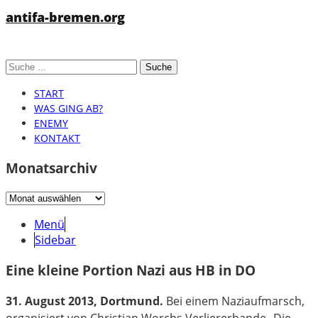
antifa-bremen.org
START
WAS GING AB?
ENEMY
KONTAKT
Monatsarchiv
Monatsarchiv
Menü
Sidebar
Eine kleine Portion Nazi aus HB in DO
31. August 2013, Dortmund.
Bei einem Naziaufmarsch,
organisiert von Christian Worchs Verliererbande „Die