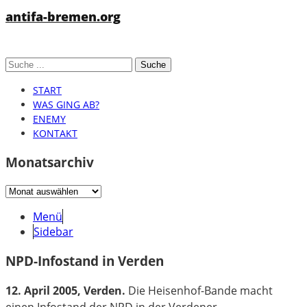
antifa-bremen.org
START
WAS GING AB?
ENEMY
KONTAKT
Monatsarchiv
Monatsarchiv
Menü
Sidebar
NPD-Infostand in Verden
12. April 2005, Verden.
Die Heisenhof-Bande macht
einen Infostand der NPD in der Verdener